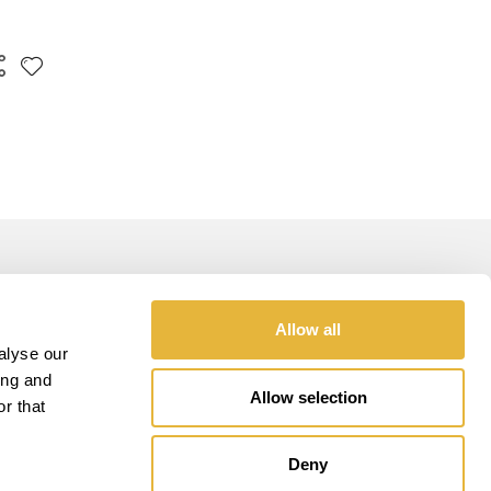
GOLD SPONSOR
Allow all
alyse our
ing and
Allow selection
r that
Deny