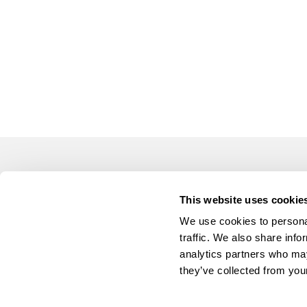
LUSOGOLFE
OUTR
This website uses cookie
(+351) 917 180 500
Alugar 
(Chamada para rede móvel nacional)
We use cookies to personal
Manute
info@lusogolfe.com
traffic. We also share info
Formaç
analytics partners who may
Consul
they’ve collected from your