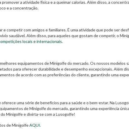
 promover a atividade física e a queimar calorias. Além disso, a concentr
foco e a concentração.
r e competir com amigos e familiares. É uma atividade que pode ser des
io saudável. Além disso, para aqueles que gostam de competir, o Minig
competições locais e internacionais
.
melhores equipamentos de Minigolfe do mercado. Os nossos modelos s
ojetados para oferecer durabilidade e desempenho excepcionais. Além dis
pamentos de acordo com as preferências do cliente, garantindo uma expe
e oferece uma série de benefícios para a saúde e o bem-estar. Na Lusogol
uipamentos de Minigolfe do mercado, garantindo uma experiência única
do Minigolfe e divirta-se com a Lusogolfe!
tos de Minigolfe
AQUI
.