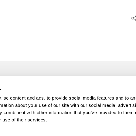
OS SERVIÇOS
INFORMAÇÕES
s
Minigolfe
FAQ’S
ise content and ads, to provide social media features and to an
nção / Reparação de Minigolfe
Política de Privacidade
rmation about your use of our site with our social media, advertis
ão
Livro de reclamações
 combine it with other information that you’ve provided to them o
toria
Contactos
 use of their services.