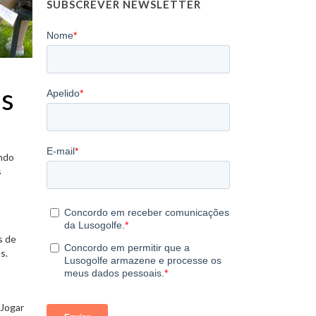
SUBSCREVER NEWSLETTER
as
ando
s
s de
s.
 Jogar