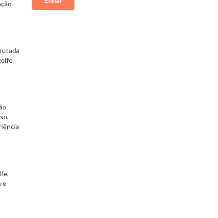
ação
frutada
olfe
ão
so,
riência
fe,
 e