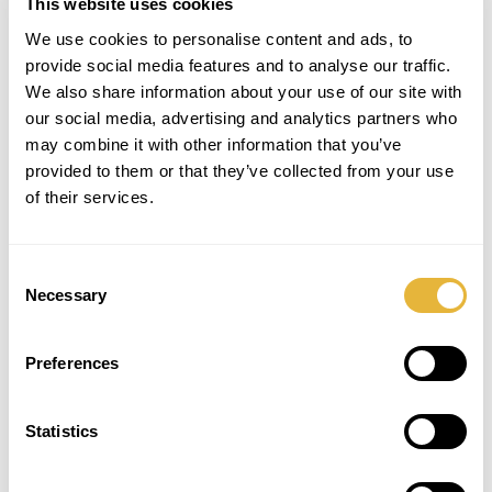
This website uses cookies
Porto em homenagem a
António Pinto
We use cookies to personalise content and ads, to
12 Nov 10:41 am
provide social media features and to analyse our traffic.
A Lusogolfe realizou
We also share information about your use of our site with
recentemente a entrega de
our social media, advertising and analytics partners who
um cheque-donativo de 1.500
may combine it with other information that you’ve
euros ao Instituto Português
provided to them or that they’ve collected from your use
de Oncologia...
of their services.
REFERÊNCIAS
Consent
Necessary
Selection
Preferences
Statistics