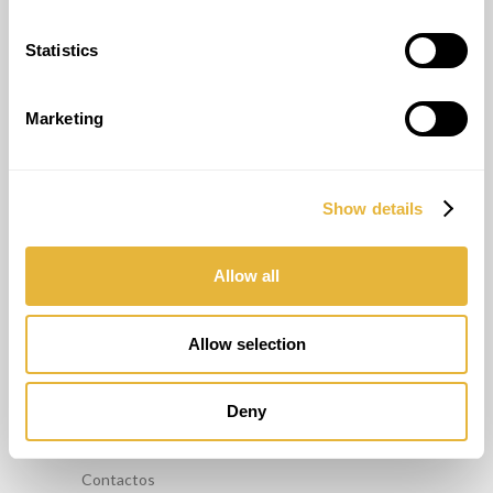
info@lusogolfe.com
Statistics
Marketing
OUTROS SERVIÇOS
Alugar Minigolfe
Show details
Manutenção / Reparação de Minigolfe
Formação
Allow all
Consultoria
INFORMAÇÕES
Allow selection
FAQ’S
Deny
Política de Privacidade
Livro de reclamações
Contactos