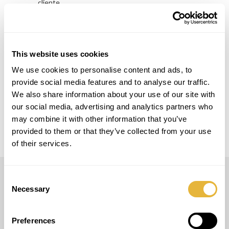
cliente.
OUTROS SERVIÇOS
Também realizamos
>
Aluguer
This website uses cookies
>
Manutenção
We use cookies to personalise content and ads, to
provide social media features and to analyse our traffic.
>
Formação
We also share information about your use of our site with
our social media, advertising and analytics partners who
may combine it with other information that you’ve
provided to them or that they’ve collected from your use
of their services.
Consent
LUSOGOLFE
Necessary
Selection
(+351) 917 180 500
(Chamada para rede móvel nacional)
Preferences