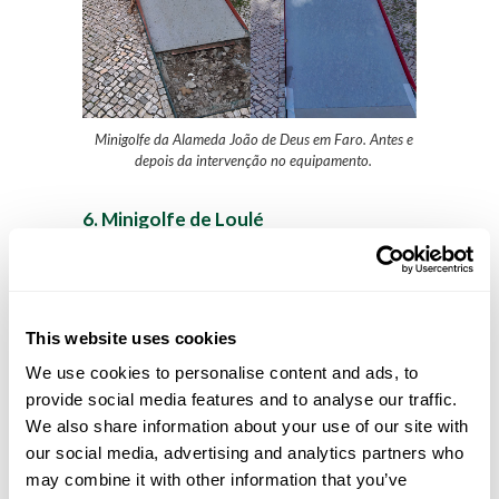
Minigolfe da Alameda João de Deus em Faro. Antes e
depois da intervenção no equipamento.
6. Minigolfe de Loulé
De forma a garantir as melhores condições do
equipamento instalado em 2010, a equipa da
Lusogolfe esteve no local a fazer a manutenção
do circuito de Minigolfe, com 18 pistas do
This website uses cookies
modelo
Challenge Golf
, no Parque Municipal de
Loulé. Veja mais fotos do equipamento
We use cookies to personalise content and ads, to
renovado
aqui
.
provide social media features and to analyse our traffic.
We also share information about your use of our site with
our social media, advertising and analytics partners who
may combine it with other information that you’ve