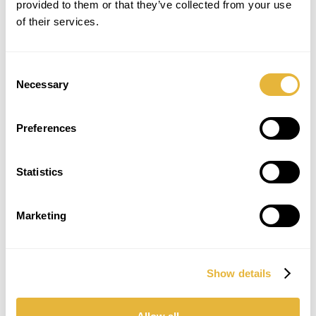
provided to them or that they’ve collected from your use
of their services.
Consent
Necessary
Selection
Minigolfe do Parque Municipal de Loulé. Antes e
Preferences
depois da intervenção no equipamento.
7. Minigolfe de Ílhavo
Statistics
Manutenção do circuito de minigolfe com 18
pistas modelo Challenge Golf, homologado para
competições, de Ílhavo. Mais fotos do circuito
Marketing
renovado
aqui
.
Show details