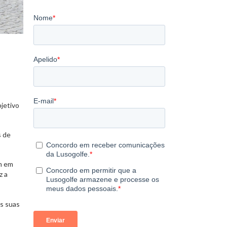
bjetivo
s de
am em
z a
as suas