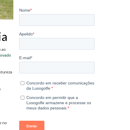
ia
u ao
novado
atureza
s
e no