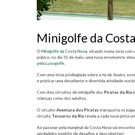
Minigolfe da Costa
O
Minigolfe da Costa Nova
, situado numa zona com v
púbico, no dia 31 de maio, uma nova envolvente simul
pela Lusogolfe
.
Com uma vista privilegiada sobre a ria de Aveiro, es
e praticar uma desafiante e divertida atividade outdo
Com dois circuitos de minigolfe dos
Piratas da Ria
e
crianças como dos adultos.
O circuito
Aventura dos Piratas
transporta os joga
circuito
Tesouros da Ria
revela a cada nova pista u
Ao passear pela marginal da Costa Nova vai encontr
verdadeiro espírito de desafios e descobertas!