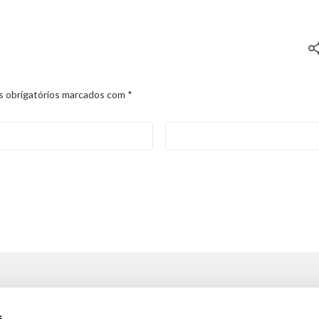
 obrigatórios marcados com
*
OS SERVIÇOS
INFORMAÇÕES
s