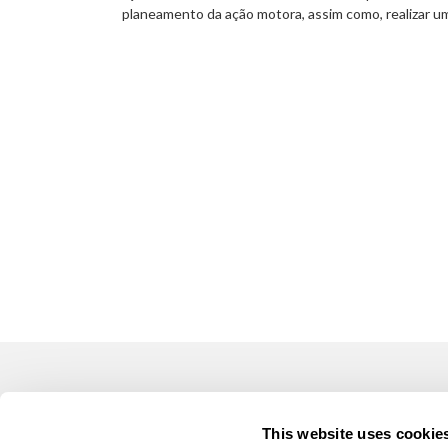
planeamento da ação motora, assim como, realizar 
LUSOGOLFE
OUTR
This website uses cookie
(+351) 917 180 500
Alugar 