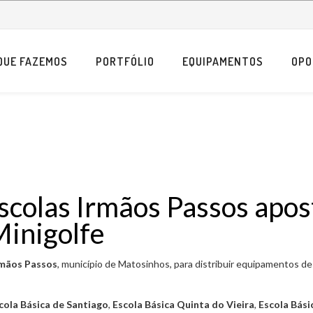
QUE FAZEMOS
PORTFÓLIO
EQUIPAMENTOS
OPO
colas Irmãos Passos apos
Minigolfe
rmãos Passos
, município de Matosinhos, para distribuir equipamentos de
cola Básica de Santiago
,
Escola Básica Quinta do Vieira
,
Escola Bási