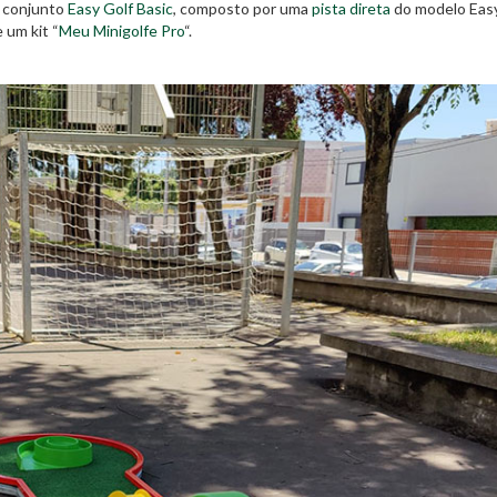
 conjunto
Easy Golf Basic
, composto por uma
pista direta
do modelo Easy
 um kit “
Meu Minigolfe Pro
“.