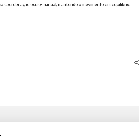
uma coordenação oculo-manual, mantendo o movimento em equilíbrio.
OS SERVIÇOS
INFORMAÇÕES
s
Minigolfe
FAQ’S