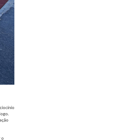
ciocínio
jogo.
ração
 o