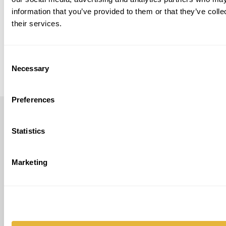
information that you’ve provided to them or that they’ve coll
their services.
Consent
Necessary
Selection
Preferences
LUSOGOLFE
Statistics
(+351) 917 180 500
(Chamada para rede móvel nacional)
Marketing
info@lusogolfe.com