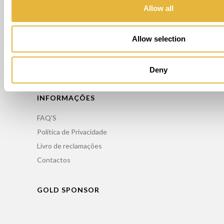
OUTROS SERVIÇOS
Allow all
Alugar Minigolfe
Allow selection
Manutenção / Reparação de Minigolfe
Formação
Consultoria
Deny
INFORMAÇÕES
FAQ’S
Política de Privacidade
Livro de reclamações
Contactos
GOLD SPONSOR