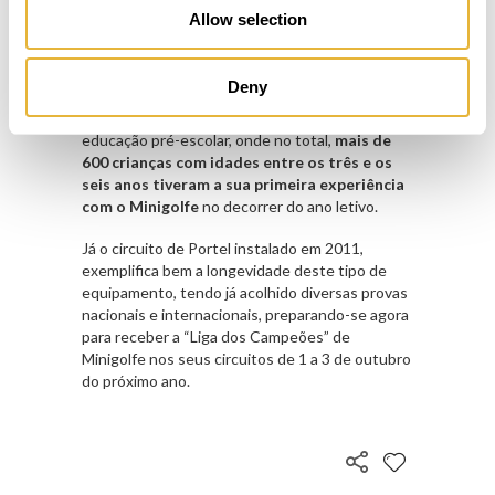
recentes são os de
Tarouca
,
S. Pedro do Sul
e
Allow selection
Figueira da Foz
que viram no Minigolfe a
alternativa perfeita para a sua comunidade.
Deny
Mas não fica por aqui. O Município de Albergaria
também recentemente
levou
o Minigolfe à
educação pré-escolar, onde no total,
mais de
600 crianças com idades entre os três e os
seis anos tiveram a sua primeira experiência
com o Minigolfe
no decorrer do ano letivo.
Já o circuito de Portel instalado em 2011,
exemplifica bem a longevidade deste tipo de
equipamento, tendo já acolhido diversas provas
nacionais e internacionais, preparando-se agora
para receber a “Liga dos Campeões” de
Minigolfe nos seus circuitos de 1 a 3 de outubro
do próximo ano.