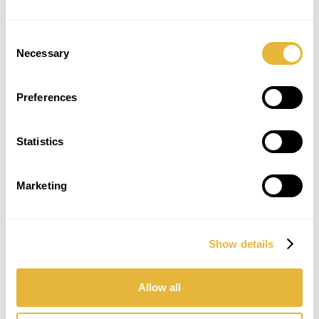
biológico, percursos para circulação pedonal e
ciclovia, parque de estacionamento para
automóveis e autocarros, numa obra executada
Consent
em consórcio entre a ASF (António Saraiva e
Necessary
Selection
Filhos) e a Nível 20.
O Parque, que ficará localizado na entrada norte
Preferences
da Cidade de Anadia, tem um
prazo
de execução
de 18 meses. Um dos principais objetivos da
autarquia é
contribuir para a melhoria da
Statistics
qualidade de vida urbana
e o equilíbrio
psicossomático dos seus habitantes, capaz de
gerar mais um fator de atratividade que
Marketing
contribua para a fixação de população no
aglomerado urbano existente.
Show details
Uma aposta cada vez mais forte por
parte dos Municípios
Allow all
Outros Municípios têm também apostado no
Minigolfe nos últimos anos. Os casos mais