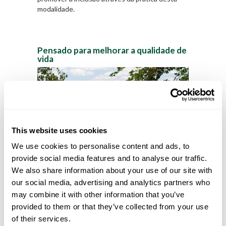
modalidade.
Pensado para melhorar a qualidade de
vida
This website uses cookies
We use cookies to personalise content and ads, to
provide social media features and to analyse our traffic.
Com obras iniciadas este ano, o futuro
Parque
We also share information about your use of our site with
Urbano de Anadia
além do Minigolfe
contempla
uma vasta área arborizada e ajardinada, uma
our social media, advertising and analytics partners who
zona para a prática desportiva ao ar livre e
may combine it with other information that you’ve
edifício de apoio com sanitários, um parque
provided to them or that they’ve collected from your use
infantil, uma praça central, um parque de
of their services.
merendas com cafetaria de apoio, um lago