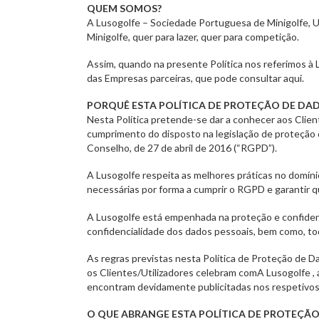
QUEM SOMOS?
A Lusogolfe – Sociedade Portuguesa de Minigolfe, Un
Minigolfe, quer para lazer, quer para competição.
Assim, quando na presente Política nos referimos à 
das Empresas parceiras, que pode consultar aqui.
PORQUÊ ESTA POLÍTICA DE PROTEÇÃO DE DAD
Nesta Política pretende-se dar a conhecer aos Client
cumprimento do disposto na legislação de proteçã
Conselho, de 27 de abril de 2016 (“RGPD”).
A Lusogolfe respeita as melhores práticas no domíni
necessárias por forma a cumprir o RGPD e garantir que
A Lusogolfe está empenhada na proteção e confidenc
confidencialidade dos dados pessoais, bem como, tod
As regras previstas nesta Política de Proteção de 
os Clientes/Utilizadores celebram comA Lusogolfe , 
encontram devidamente publicitadas nos respetivos
O QUE ABRANGE ESTA POLÍTICA DE PROTEÇÃ