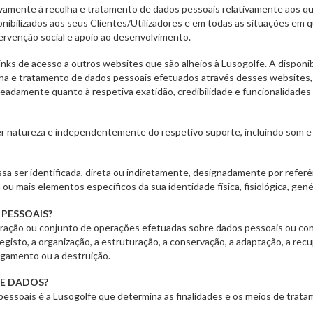
ivamente à recolha e tratamento de dados pessoais relativamente aos qu
onibilizados aos seus Clientes/Utilizadores e em todas as situações em
rvenção social e apoio ao desenvolvimento.
nks de acesso a outros websites que são alheios à Lusogolfe. A disponibi
olha e tratamento de dados pessoais efetuados através desses websites
eadamente quanto à respetiva exatidão, credibilidade e funcionalidades
r natureza e independentemente do respetivo suporte, incluindo som e i
ossa ser identificada, direta ou indiretamente, designadamente por refer
m ou mais elementos específicos da sua identidade física, fisiológica, gené
PESSOAIS?
ação ou conjunto de operações efetuadas sobre dados pessoais ou con
isto, a organização, a estruturação, a conservação, a adaptação, a recupe
pagamento ou a destruição.
DE DADOS?
essoais é a Lusogolfe que determina as finalidades e os meios de tra