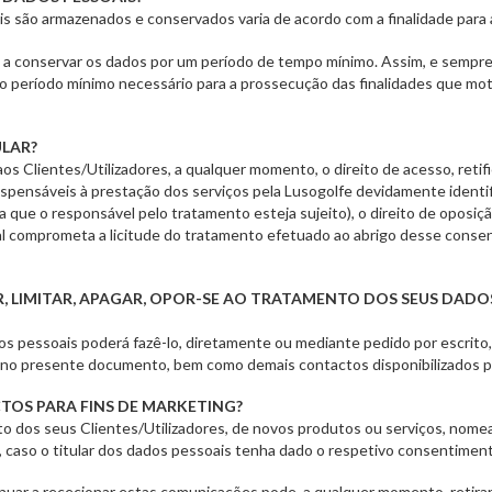
 são armazenados e conservados varia de acordo com a finalidade para a
 a conservar os dados por um período de tempo mínimo. Assim, e sempre 
período mínimo necessário para a prossecução das finalidades que moti
ULAR?
os Clientes/Utilizadores, a qualquer momento, o direito de acesso, retif
ispensáveis à prestação dos serviços pela Lusogolfe devidamente ident
 que o responsável pelo tratamento esteja sujeito), o direito de oposiçã
al comprometa a licitude do tratamento efetuado ao abrigo desse consen
R, LIMITAR, APAGAR, OPOR-SE AO TRATAMENTO DOS SEUS DADO
os pessoais poderá fazê-lo, diretamente ou mediante pedido por escrito,
to no presente documento, bem como demais contactos disponibilizados p
OS PARA FINS DE MARKETING?
o dos seus Clientes/Utilizadores, de novos produtos ou serviços, nom
, caso o titular dos dados pessoais tenha dado o respetivo consentimen
inuar a rececionar estas comunicações pode, a qualquer momento, retira