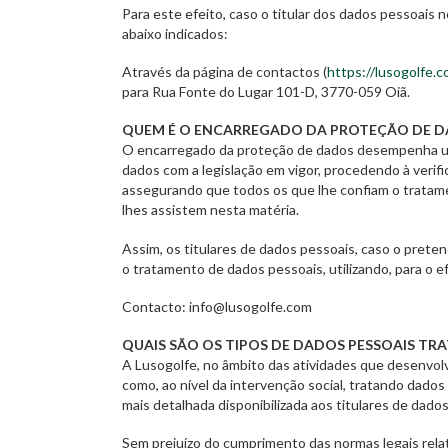
Para este efeito, caso o titular dos dados pessoais
abaixo indicados:
Através da página de contactos (
https://lusogolfe.
para Rua Fonte do Lugar 101-D, 3770-059 Oiã.
QUEM É O ENCARREGADO DA PROTEÇÃO DE D
O encarregado da proteção de dados desempenha um 
dados com a legislação em vigor, procedendo à verif
assegurando que todos os que lhe confiam o tratam
lhes assistem nesta matéria.
Assim, os titulares de dados pessoais, caso o pre
o tratamento de dados pessoais, utilizando, para o e
Contacto: info@lusogolfe.com
QUAIS SÃO OS TIPOS DE DADOS PESSOAIS TR
A Lusogolfe, no âmbito das atividades que desenvol
como, ao nível da intervenção social, tratando dado
mais detalhada disponibilizada aos titulares de dado
Sem prejuízo do cumprimento das normas legais rela