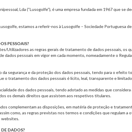
ipessoal, Lda (“Lusogolfe”), é uma empresa fundada em 1967 que se dedi
Lusogolfe, estamos a referir-nos à Lusogolfe – Sociedade Portuguesa de
OS PESSOAIS?
es/Utilizadores as regras gerais de tratamento de dados pessoais, os qu
o de dados pessoais em vigor em cada momento, nomeadamente o Regul
o da segurança e da proteção dos dados pessoais, tendo para o efeito t
 o tratamento dos dados pessoais é lícito, leal, transparente e limitado 
ialidade dos dados pessoais, tendo adotado as medidas que considera a
os os demais direitos que assistem aos respetivos titulares.
Dados complementam as disposições, em matéria de proteção e tratament
assim como, as regras previstas nos termos e condições que regulam a o
 websites.
O DE DADOS?