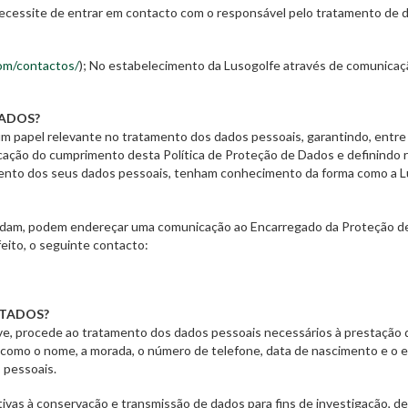
 necessite de entrar em contacto com o responsável pelo tratamento de 
com/contactos/
); No estabelecimento da Lusogolfe através de comunicaçã
ADOS?
papel relevante no tratamento dos dados pessoais, garantindo, entre
icação do cumprimento desta Política de Proteção de Dados e definindo 
ento dos seus dados pessoais, tenham conhecimento da forma como a Lu
tendam, podem endereçar uma comunicação ao Encarregado da Proteção d
feito, o seguinte contacto:
ATADOS?
ve, procede ao tratamento dos dados pessoais necessários à prestação 
s como o nome, a morada, o número de telefone, data de nascimento e o 
s pessoais.
tivas à conservação e transmissão de dados para fins de investigação, 