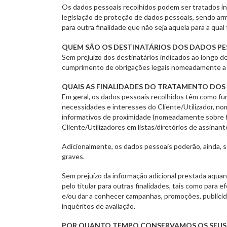
Os dados pessoais recolhidos podem ser tratados i
legislação de proteção de dados pessoais, sendo arm
para outra finalidade que não seja aquela para a qua
QUEM SÃO OS DESTINATÁRIOS DOS DADOS PE
Sem prejuízo dos destinatários indicados ao longo d
cumprimento de obrigações legais nomeadamente a enti
QUAIS AS FINALIDADES DO TRATAMENTO DOS
Em geral, os dados pessoais recolhidos têm como fu
necessidades e interesses do Cliente/Utilizador, no
informativos de proximidade (nomeadamente sobre far
Cliente/Utilizadores em listas/diretórios de assinant
Adicionalmente, os dados pessoais poderão, ainda, s
graves.
Sem prejuízo da informação adicional prestada aquan
pelo titular para outras finalidades, tais como para
e/ou dar a conhecer campanhas, promoções, publicid
inquéritos de avaliação.
POR QUANTO TEMPO CONSERVAMOS OS SEUS 