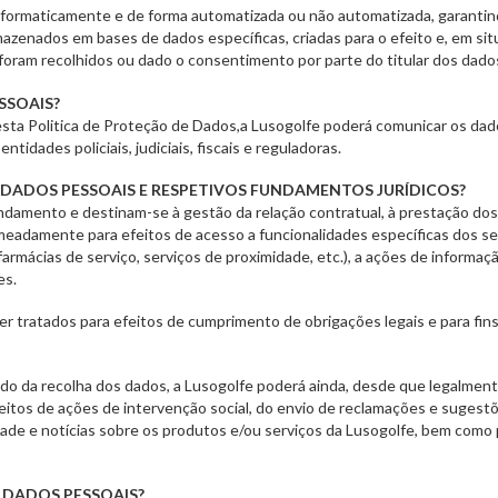
nformaticamente e de forma automatizada ou não automatizada, garantin
azenados em bases de dados específicas, criadas para o efeito e, em sit
l foram recolhidos ou dado o consentimento por parte do titular dos dado
SSOAIS?
esta Politica de Proteção de Dados,a Lusogolfe poderá comunicar os dados
dades policiais, judiciais, fiscais e reguladoras.
 DADOS PESSOAIS E RESPETIVOS FUNDAMENTOS JURÍDICOS?
ndamento e destinam-se à gestão da relação contratual, à prestação dos
meadamente para efeitos de acesso a funcionalidades específicas dos se
mácias de serviço, serviços de proximidade, etc.), a ações de informaç
es.
er tratados para efeitos de cumprimento de obrigações legais e para fin
do da recolha dos dados, a Lusogolfe poderá ainda, desde que legalmente
 efeitos de ações de intervenção social, do envio de reclamações e suges
ade e notícias sobre os produtos e/ou serviços da Lusogolfe, bem como 
DADOS PESSOAIS?