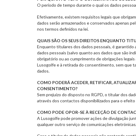
O período de tempo durante o qual os dados pessoais
Efetivamente, existem requisitos legais que obrigam
dados serão armazenados e conservados apenas pelo 
nos termos definidos na lei.
QUAIS SÃO OS SEUS DIREITOS ENQUANTO TIT
Enquanto titulares dos dados pessoais, é garantido a
dados pessoais (salvo quanto aos dados que são ind
obrigatório ou ao cumprimento de obrigações legais a
Lusogolfe e à retirada do consentimento, sem que t
dados.
COMO PODERÁ ACEDER, RETIFICAR, ATUALIZA
CONSENTIMENTO?
Sem prejuízo do disposto no RGPD, o titular dos dad
através dos contactos disponibilizados para o efei
COMO PODE OPOR-SE À RECEÇÃO DE CONTACT
A Lusogolfe pode promover ações de divulgação junt
qualquer outro serviço de comunicações eletrónicas
Caso o titular de dados pessoais não pretenda cont