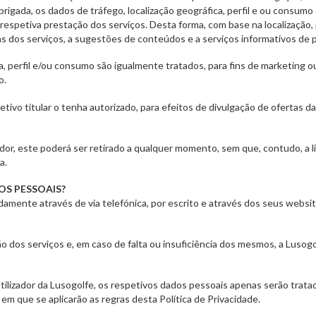
igada, os dados de tráfego, localização geográfica, perfil e ou consumo 
espetiva prestação dos serviços. Desta forma, com base na localização, p
s dos serviços, a sugestões de conteúdos e a serviços informativos de 
a, perfil e/ou consumo são igualmente tratados, para fins de marketing o
o.
tivo titular o tenha autorizado, para efeitos de divulgação de ofertas d
ador, este poderá ser retirado a qualquer momento, sem que, contudo, a
a.
S PESSOAIS?
mente através de via telefónica, por escrito e através dos seus websit
 dos serviços e, em caso de falta ou insuficiência dos mesmos, a Lusogol
Utilizador da Lusogolfe, os respetivos dados pessoais apenas serão tra
em que se aplicarão as regras desta Política de Privacidade.