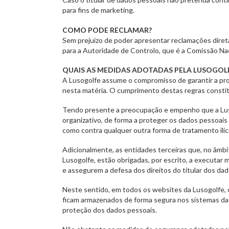
para fins de marketing.
COMO PODE RECLAMAR?
Sem prejuízo de poder apresentar reclamações direta
para a Autoridade de Controlo, que é a Comissão Nac
QUAIS AS MEDIDAS ADOTADAS PELA LUSOGOL
A Lusogolfe assume o compromisso de garantir a pro
nesta matéria. O cumprimento destas regras consti
Tendo presente a preocupação e empenho que a Luso
organizativo, de forma a proteger os dados pessoais 
como contra qualquer outra forma de tratamento ilíc
Adicionalmente, as entidades terceiras que, no âmb
Lusogolfe, estão obrigadas, por escrito, a executar
e assegurem a defesa dos direitos do titular dos da
Neste sentido, em todos os websites da Lusogolfe, 
ficam armazenados de forma segura nos sistemas da L
proteção dos dados pessoais.