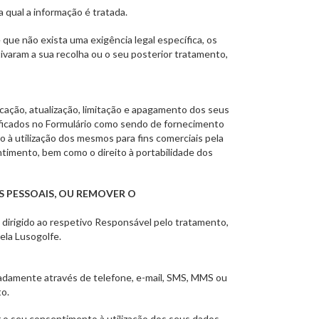
 qual a informação é tratada.
que não exista uma exigência legal específica, os
varam a sua recolha ou o seu posterior tratamento,
icação, atualização, limitação e apagamento dos seus
ificados no Formulário como sendo de fornecimento
o à utilização dos mesmos para fins comerciais pela
timento, bem como o direito à portabilidade dos
S PESSOAIS, OU REMOVER O
 dirigido ao respetivo Responsável pelo tratamento,
ela Lusogolfe.
eadamente através de telefone, e-mail, SMS, MMS ou
to.
r o seu consentimento à utilização dos seus dados