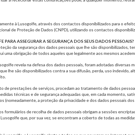
mente à Lusogolfe, através dos contactos disponibilizados para o efeito
ional de Proteção de Dados (CNPD), utilizando os contactos disponibiliz
FE PARA ASSEGURAR A SEGURANÇA DOS SEUS DADOS PESSOAIS?
teção da segurança dos dados pessoais que lhe são disponibilizados, t
tui uma obrigação de todos aqueles que legalmente aos mesmos acedem
golfe revela na defesa dos dados pessoais, foram adotadas diversas me
que lhe são disponibilizados contra a sua difusão, perda, uso indevido, 
ito.
ito de prestações de serviços, procedam ao tratamento de dados pessoai
 medidas técnicas e de segurança adequadas que, em cada momento, satis
dos (nomeadamente, a proteção da privacidade e dos dados pessoais dos C
os formulários de recolha de dados pessoais obrigam a sessões encript
usogolfe que, por sua vez, se encontram a coberto de todas as medidas 