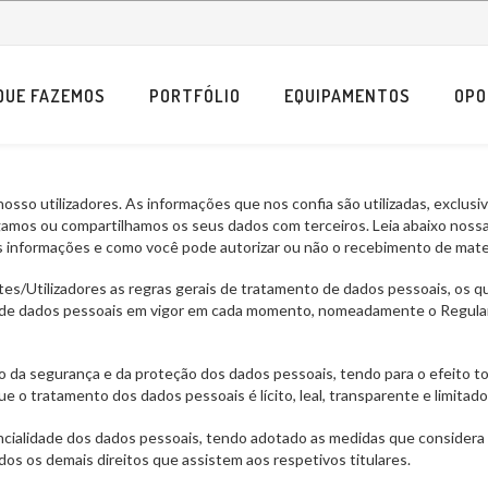
QUE FAZEMOS
PORTFÓLIO
EQUIPAMENTOS
OPO
so utilizadores. As informações que nos confia são utilizadas, exclusiva
amos ou compartilhamos os seus dados com terceiros. Leia abaixo nossa
 informações e como você pode autorizar ou não o recebimento de mater
es/Utilizadores as regras gerais de tratamento de dados pessoais, os qu
o de dados pessoais em vigor em cada momento, nomeadamente o Regul
o da segurança e da proteção dos dados pessoais, tendo para o efeito t
 o tratamento dos dados pessoais é lícito, leal, transparente e limitado 
ialidade dos dados pessoais, tendo adotado as medidas que considera 
os os demais direitos que assistem aos respetivos titulares.