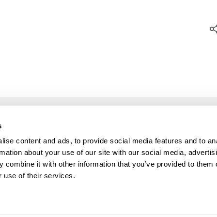
s
OS SERVIÇOS
INFORMAÇÕES
ise content and ads, to provide social media features and to an
Minigolfe
FAQ’S
rmation about your use of our site with our social media, advertis
nção / Reparação de Minigolfe
Política de Privacidade
 combine it with other information that you’ve provided to them o
ão
Livro de reclamações
 use of their services.
toria
Contactos