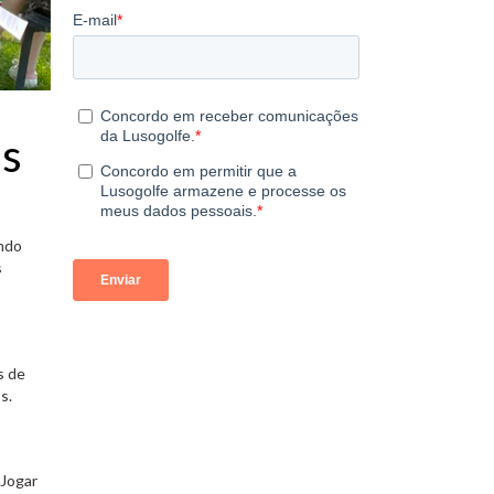
as
ando
s
s de
s.
 Jogar