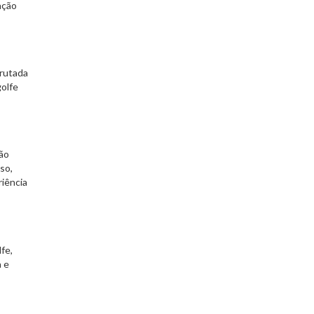
ação
frutada
olfe
ão
so,
riência
fe,
 e