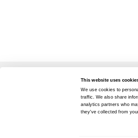
This website uses cookie
LUSOGOLFE
OUTR
We use cookies to personal
(+351) 917 180 500
Alugar 
traffic. We also share info
(Chamada para rede móvel nacional)
Manute
analytics partners who may
info@lusogolfe.com
Formaç
they’ve collected from your
Consul