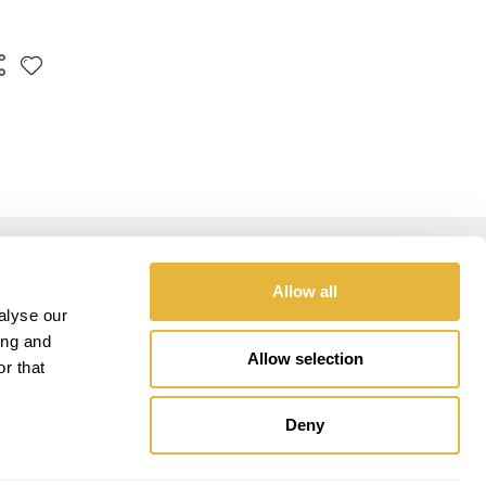
GOLD SPONSOR
Allow all
alyse our
ing and
Allow selection
r that
Deny