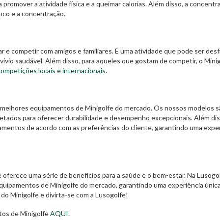
 promover a atividade física e a queimar calorias. Além disso, a concentr
foco e a concentração.
r e competir com amigos e familiares. É uma atividade que pode ser des
io saudável. Além disso, para aqueles que gostam de competir, o Minig
competições locais e internacionais
.
melhores equipamentos de Minigolfe do mercado. Os nossos modelos s
ojetados para oferecer durabilidade e desempenho excepcionais. Além dis
pamentos de acordo com as preferências do cliente, garantindo uma expe
e oferece uma série de benefícios para a saúde e o bem-estar. Na Lusogol
uipamentos de Minigolfe do mercado, garantindo uma experiência única
do Minigolfe e divirta-se com a Lusogolfe!
tos de Minigolfe
AQUI
.