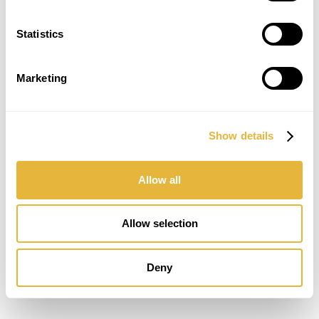
La Journée Paralympique des Jeunes s’est une
fois de plus affirmée comme l’une des plus
grandes célébrations nationales du sport
Statistics
adapté, renforçant le rôle du Comité
Paralympique du Portugal dans la promotion de
l’égalité des chances d’accès à la pratique
Marketing
sportive.
Pour Lusogolfe, cette participation a
représenté bien plus qu’une démonstration
Show details
technique : c’était une occasion d’inspirer de
nouvelles générations d’athlètes et de montrer
que le Minigolf est véritablement un sport pour
Allow all
tous.
Le succès de l’initiative et l’accueil enthousiaste
Allow selection
des participants ont confirmé l’impact positif de
la discipline et l’engagement de Lusogolfe à
poursuivre son travail en faveur de l’inclusion,
Deny
de l’accessibilité et de la démocratisation du
sport au Portugal.