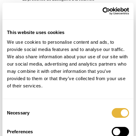
Paralympique des Jeunes a réaffirmé
l’engagement de l’entreprise en faveur de
l’inclusion sociale par le sport.
Depuis plusieurs années, la marque développe
des solutions innovantes et durables qui
This website uses cookies
rendent le Minigolf accessible aux écoles,
institutions et municipalités, favorisant la
We use cookies to personalise content and ads, to
participation de tous, sans exception.
provide social media features and to analyse our traffic.
We also share information about your use of our site with
« Nous croyons que le Minigolf est un outil
our social media, advertising and analytics partners who
d’inclusion et de développement personnel.
may combine it with other information that you’ve
Voir la joie et la détermination de ces jeunes est
la meilleure preuve que le sport peut réellement
provided to them or that they’ve collected from your use
transformer des vies », a souligné un
of their services.
représentant de Lusogolfe, insistant sur
l’importance de créer des expériences sportives
accessibles et porteuses de sens.
Consent
Necessary
Selection
Un événement qui inspire l’avenir
Preferences