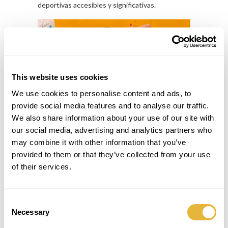
deportivas accesibles y significativas.
This website uses cookies
We use cookies to personalise content and ads, to
provide social media features and to analyse our traffic.
We also share information about your use of our site with
our social media, advertising and analytics partners who
may combine it with other information that you’ve
Un evento que inspira el futuro
provided to them or that they’ve collected from your use
El Día Paralímpico Joven volvió a consolidarse
como una de las mayores celebraciones
of their services.
nacionales del deporte adaptado, reforzando el
papel del Comité Paralímpico de Portugal en la
promoción de la igualdad de oportunidades en el
Consent
acceso a la práctica deportiva.
Necessary
Selection
Para Lusogolfe, esta participación representó