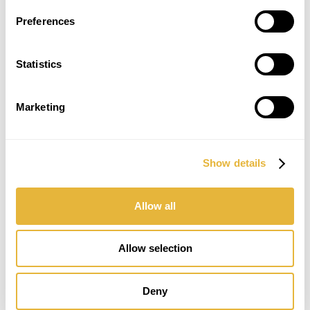
mucho más que una demostración técnica: fue
Preferences
una oportunidad para inspirar a nuevas
generaciones de deportistas y demostrar que el
Minigolf es, verdaderamente, un deporte para
Statistics
todos.
El éxito de la iniciativa y la positiva acogida de
Marketing
los participantes confirmaron el impacto de la
modalidad y el compromiso de Lusogolfe de
seguir trabajando por la inclusión, la
accesibilidad y la democratización del deporte
en Portugal.
Show details
Allow all
Allow selection
Deny