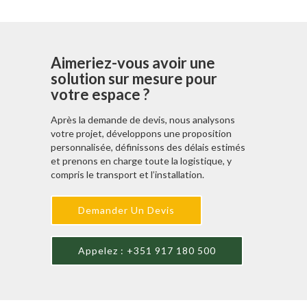
élément indépendant des autres il est
donc nécessaire d’intervenir dans la région
qui occupe chaque piste étant possible
d’installer les pistes à des niveaux
Aimeriez-vous avoir une
différents et des quotas.
solution sur mesure pour
votre espace ?
Après la demande de devis, nous analysons
votre projet, développons une proposition
personnalisée, définissons des délais estimés
et prenons en charge toute la logistique, y
compris le transport et l’installation.
Demander Un Devis
Appelez : +351 917 180 500