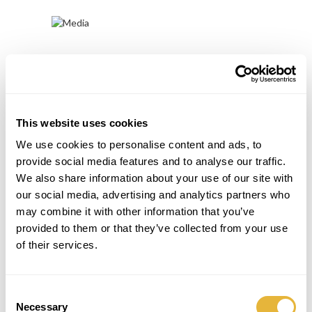
CHALLENGE GOLF
Très populaire en Europe, dans ces circuits se
passe des moments divertissants de loisirs et
de compétitions difficiles de caractères locaux,
This website uses cookies
régionaux, nationaux ou internationaux.
Durables et attrayants ces cours ont une
We use cookies to personalise content and ads, to
longue durée de vie et reste toujours avec un
provide social media features and to analyse our traffic.
regard moderne.
We also share information about your use of our site with
Modèle approuvé pour les compétitions pour
WMF
!
our social media, advertising and analytics partners who
may combine it with other information that you’ve
provided to them or that they’ve collected from your use
of their services.
PROFY GOLF
Venant des pays nordiques, assure un caractère
Consent
distinctif et prestigieux dans tout projet. Ce
Necessary
modèle plus grand et divers défis en cours mis à
Selection