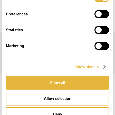
l’épreuve toute l’habileté du joueur.
Modèle approuvé pour les compétitions pour
Preferences
WMF
!
Statistics
Marketing
MESURES
Show details
Allow all
Allow selection
Deny