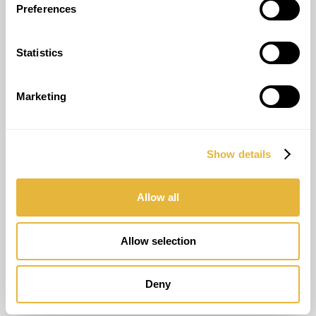
Preferences
(+351) 917 180 500
(Appel Internacional)
info@lusogolfe.com
Statistics
Marketing
AUTRES SERVICES
Show details
Consultant
Entraînement
Allow all
Entretien
Location de Minigolf
Allow selection
INFO
Deny
FAQ’S
Politique de confidentialité