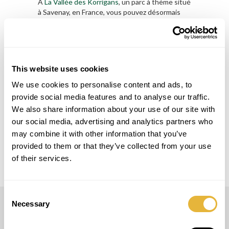
À
La Vallée des Korrigans
, un parc à thème situé
à Savenay, en France, vous pouvez désormais
jouer au Minigolf.
Au total, il y a 9 pistes de Minigolf, 6 du modèle
Easy Golf et 3 du modèle Maxi Golf.
This website uses cookies
Obtenir Un Devis
We use cookies to personalise content and ads, to
PROJECT DETAILS
provide social media features and to analyse our traffic.
We also share information about your use of our site with
our social media, advertising and analytics partners who
LOCAL
Savenay
may combine it with other information that you’ve
provided to them or that they’ve collected from your use
of their services.
Consent
Necessary
Selection
LUSOGOLFE