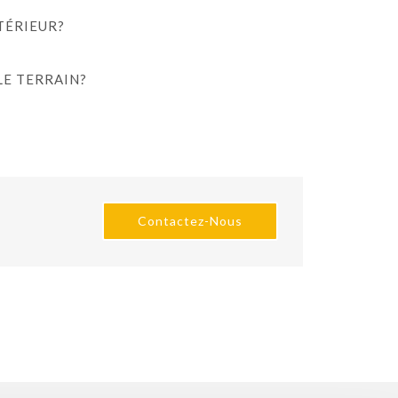
. Pour les compétitions internationales, il est
NTÉRIEUR?
éorologiques.
LE TERRAIN?
a région qui occupe chaque piste étant possible
Contactez-Nous