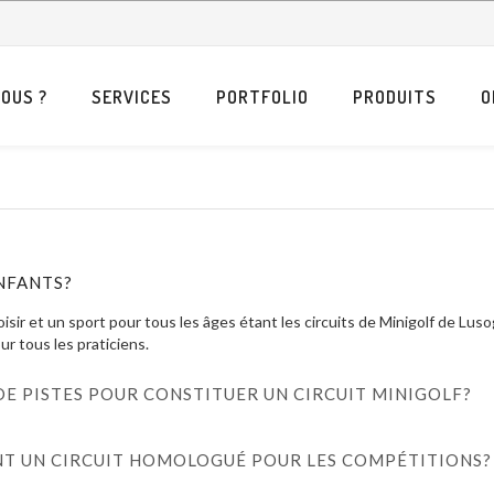
OUS ?
SERVICES
PORTFOLIO
PRODUITS
O
ENFANTS?
loisir et un sport pour tous les âges étant les circuits de Minigolf de Lu
ur tous les praticiens.
E PISTES POUR CONSTITUER UN CIRCUIT MINIGOLF?
t avoir le nombre de pistes qu’il souhaite en fonction de la région qui on
, vous pouvez obtenir un circuit intéressant avec des pistes de différen
NT UN CIRCUIT HOMOLOGUÉ POUR LES COMPÉTITIONS?