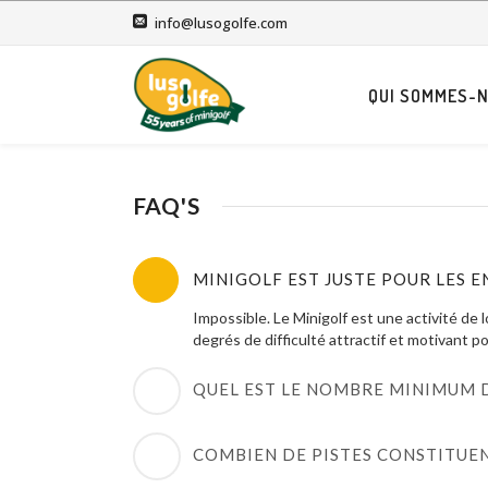
info@lusogolfe.com
QUI SOMMES-N
FAQ'S
MINIGOLF EST JUSTE POUR LES 
Impossible. Le Minigolf est une activité de 
degrés de difficulté attractif et motivant po
QUEL EST LE NOMBRE MINIMUM D
Il n’y a pas de nombre minimum, le client peu
Cependant, nous considérons que de 6 pistes
COMBIEN DE PISTES CONSTITUE