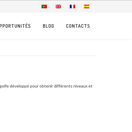
PPORTUNITÉS
BLOG
CONTACTS
sogolfe développé pour obtenir différents niveaux et
t disponible et le budget qui veulent investir;
ts défis et degrés de difficulté.