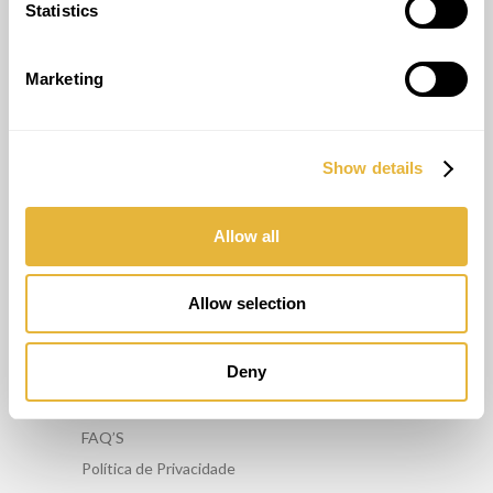
(+351) 917 180 500
Statistics
(Chamada para rede móvel nacional)
info@lusogolfe.com
Marketing
Show details
OUTROS SERVIÇOS
Alugar Minigolfe
Allow all
Manutenção / Reparação de Minigolfe
Formação
Allow selection
Consultoria
Deny
INFORMAÇÕES
FAQ’S
Política de Privacidade