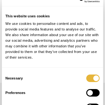
#blacklightgolf #neongolf
This website uses cookies
PROJECT DETAILS
We use cookies to personalise content and ads, to
provide social media features and to analyse our traffic.
We also share information about your use of our site with
LOCAL
our social media, advertising and analytics partners who
Castellón de la Plana, Espanha
may combine it with other information that you’ve
provided to them or that they’ve collected from your use
MODELO
of their services.
Smart Blacklight Golf
Consent
Necessary
Selection
Preferences
LUSOGOLFE