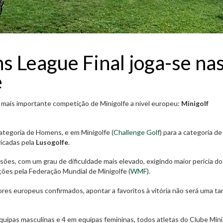
 League Final joga-se na
e
a mais importante competição de Minigolfe a nível europeu:
Minigolf
categoria de Homens, e em Minigolfe (
Challenge Golf
) para a categoria de
ricadas pela
Lusogolfe
.
ões, com um grau de dificuldade mais elevado, exigindo maior perícia do
es pela Federação Mundial de Minigolfe (
WMF
).
res europeus confirmados, apontar a favoritos à vitória não será uma ta
uipas masculinas e 4 em equipas femininas, todos atletas do Clube Mini