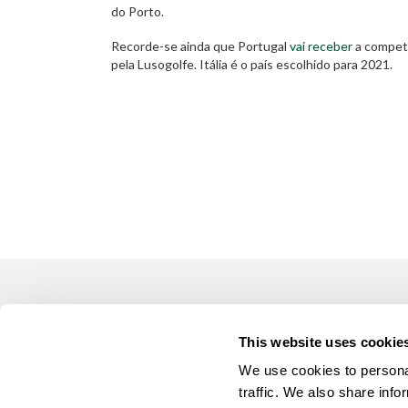
do Porto.
Recorde-se ainda que Portugal
vai receber
a compet
pela Lusogolfe. Itália é o país escolhido para 2021.
LUSOGOLFE
OUTR
This website uses cookie
(+351) 917 180 500
Alugar 
(Chamada para rede móvel nacional)
We use cookies to personal
Manute
info@lusogolfe.com
traffic. We also share info
Formaç