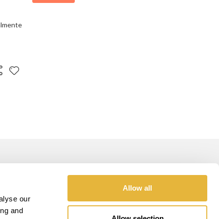
ualmente
GOLD SPONSOR
Allow all
alyse our
ing and
Allow selection