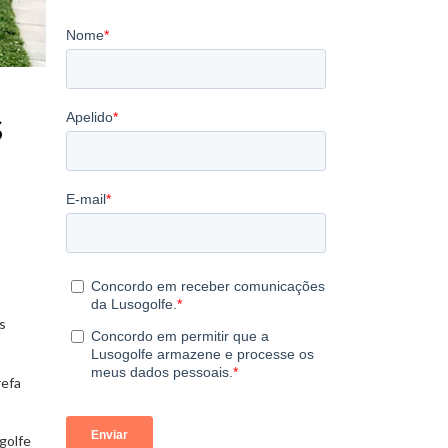
s
s
refa
golfe