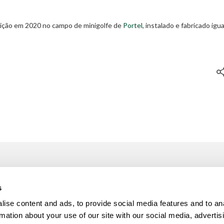
ição em 2020 no campo de minigolfe de
Portel
, instalado e fabricado ig
OS SERVIÇOS
INFORMAÇÕES
s
Minigolfe
FAQ’S
ise content and ads, to provide social media features and to an
nção / Reparação de Minigolfe
Política de Privacidade
rmation about your use of our site with our social media, advertis
ão
Livro de reclamações