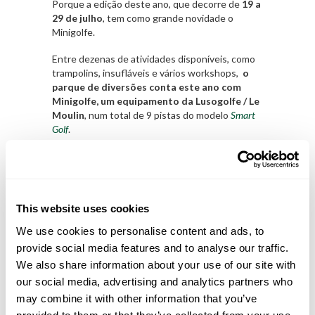
Porque a edição deste ano, que decorre de
19 a
29 de julho
, tem como grande novidade o
Minigolfe.
Entre dezenas de atividades disponíveis, como
trampolins, insufláveis e vários workshops,
o
parque de diversões conta este ano com
Minigolfe, um equipamento da Lusogolfe / Le
Moulin
, num total de 9 pistas do modelo
Smart
Golf
.
Visitado por
centenas
de pessoas que
diariamente se reúnem no Parque para
aproveitar as atividades oferecidas pelo
município durante o Verão, este ano haverá
This website uses cookies
ainda mais uma ótima desculpa para não ficar de
fora, e vir dar umas tacadas em família ou entre
We use cookies to personalise content and ads, to
amigos.
provide social media features and to analyse our traffic.
We also share information about your use of our site with
our social media, advertising and analytics partners who
may combine it with other information that you’ve