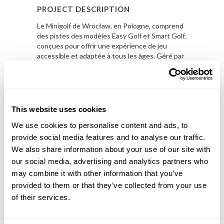
PROJECT DESCRIPTION
Le Minigolf de Wrocław, en Pologne, comprend
des pistes des modèles Easy Golf et Smart Golf,
conçues pour offrir une expérience de jeu
accessible et adaptée à tous les âges. Géré par
Urban Golf
, cet espace représente une nouvelle
installation Lusogolfe sur le marché européen,
renforçant la présence de la marque au-delà des
frontières.
This website uses cookies
En Savoir Plus
We use cookies to personalise content and ads, to
provide social media features and to analyse our traffic.
PROJECT DETAILS
We also share information about your use of our site with
our social media, advertising and analytics partners who
LOCAL
may combine it with other information that you’ve
Wroclaw, Pologne
provided to them or that they’ve collected from your use
of their services.
MODELO
Easy Golf + Smart Golf