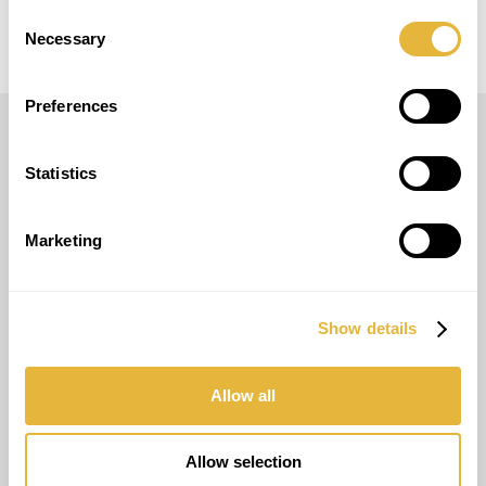
Consent
Necessary
Selection
Preferences
LUSOGOLFE
Statistics
(+351) 917 180 500
(Appel Internacional)
Marketing
info@lusogolfe.com
Show details
AUTRES SERVICES
Allow all
Consultant
Entraînement
Allow selection