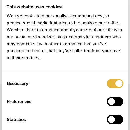
This website uses cookies
PROJECT DETAILS
We use cookies to personalise content and ads, to
provide social media features and to analyse our traffic.
LOCAL
We also share information about your use of our site with
Ekkharthof, 8574 Lengwil, Suiza
our social media, advertising and analytics partners who
may combine it with other information that you’ve
MODELO
provided to them or that they’ve collected from your use
Easy Golf + Smart Golf
of their services.
Consent
Necessary
Selection
Preferences
LUSOGOLFE
(+351) 917 180 500
(Llamada de red móvil internacional)
Statistics
info@lusogolfe.com