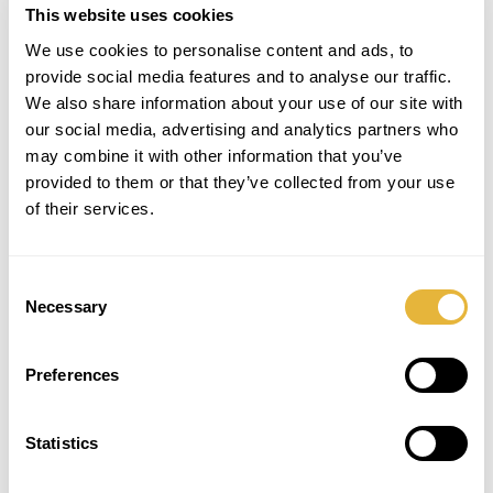
This website uses cookies
We use cookies to personalise content and ads, to
provide social media features and to analyse our traffic.
QUIEN VE EL BLACKLIGHT GOLF
We also share information about your use of our site with
TAMBIÉN LE GUSTA
our social media, advertising and analytics partners who
may combine it with other information that you’ve
provided to them or that they’ve collected from your use
Easy Golf
of their services.
Modelo con líneas simples y obstáculos
muy divertidos. Fácilmente transportable.
Consent
Necessary
Selection
Maxi Golf
Es un equipo de ocio desafiador y
Preferences
entusiasta con un diseño más atractivo.
Statistics
Challenge Golf