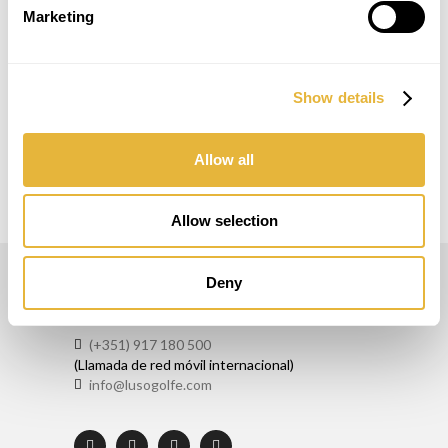
El modelo
más demandado
. Minigolf
Marketing
homologado para las competiciones
nacionales e internacionales
WMF
!
Show details
Allow all
Allow selection
Deny
LUSOGOLFE
(+351) 917 180 500
(Llamada de red móvil internacional)
info@lusogolfe.com