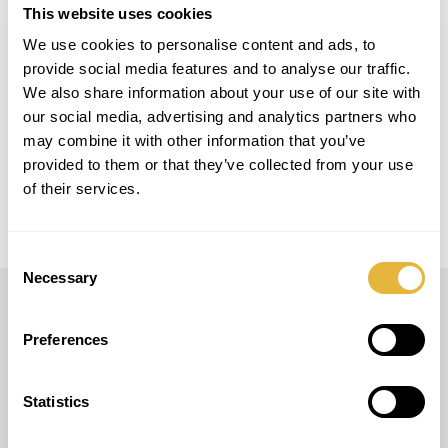
PROJECT DETAILS
This website uses cookies
We use cookies to personalise content and ads, to
LOCAL
provide social media features and to analyse our traffic.
Boliqueime, Portugal
We also share information about your use of our site with
our social media, advertising and analytics partners who
may combine it with other information that you’ve
MODELO
Smart Golf
provided to them or that they’ve collected from your use
of their services.
Consent
Necessary
Selection
LUSOGOLFE
Preferences
(+351) 917 180 500
(Llamada de red móvil internacional)
Statistics
info@lusogolfe.com