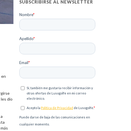
SUBSCRIBIRSE AL NEWSLETTER
a en
rgirse
 les dio
 a
sta
s más