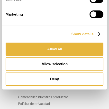
(+351) 917 180 500
(Llamada de red móvil internacional)
info@lusogolfe.com
Marketing
Show details
OTROS SERVICIOS
Allow all
Asesoriamento
Formación
Allow selection
Mantenimiento
Alquiler
Deny
INFO
Comercialice nuestros productos
Política de privacidad