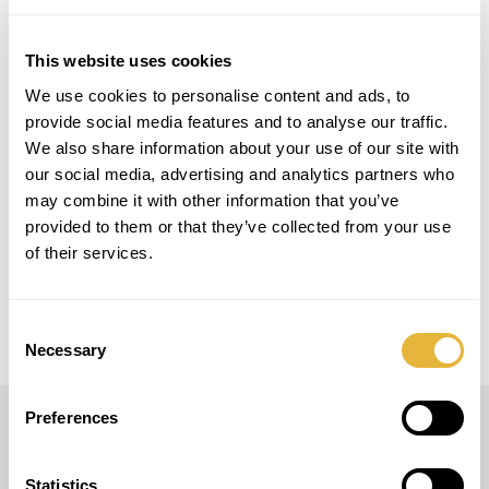
#blacklightgolf #neongolf
This website uses cookies
We use cookies to personalise content and ads, to
PROJECT DETAILS
provide social media features and to analyse our traffic.
We also share information about your use of our site with
LOCAL
our social media, advertising and analytics partners who
Alicante, España
may combine it with other information that you’ve
provided to them or that they’ve collected from your use
MODELO
of their services.
Pistas personalizadas
Consent
Necessary
Selection
Preferences
LUSOGOLFE
Statistics