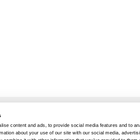
s
S SERVICIOS
INFO
ise content and ads, to provide social media features and to an
iamento
Comercialice nuestros productos
rmation about your use of our site with our social media, advertis
ión
Política de privacidad