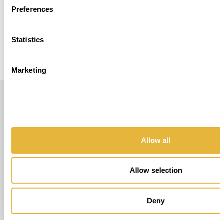
Preferences
Statistics
Marketing
LUSOGOLFE
(+351) 917 180 500
(Chamada para rede móvel nacional)
Allow all
info@lusogolfe.com
Allow selection
Deny
OUTROS SERVIÇOS