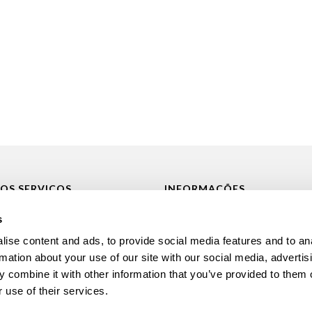
OS SERVIÇOS
INFORMAÇÕES
Minigolfe
FAQ’S
s
nção / Reparação de Minigolfe
Política de Privacidade
ise content and ads, to provide social media features and to an
ão
Livro de reclamações
rmation about your use of our site with our social media, advertis
 combine it with other information that you’ve provided to them o
toria
Contactos
 use of their services.