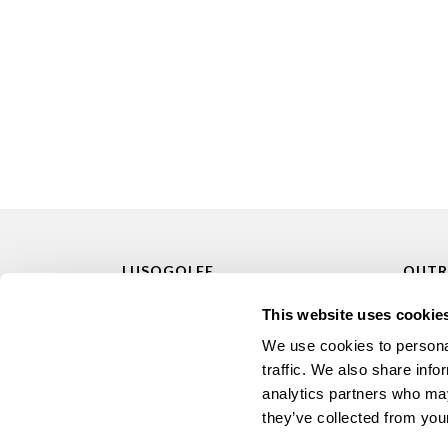
LUSOGOLFE
OUTR
(+351) 917 180 500
Alugar 
This website uses cookie
(Chamada para rede móvel nacional)
Manute
We use cookies to personal
info@lusogolfe.com
Formaç
traffic. We also share info
analytics partners who may
Consul
they’ve collected from your