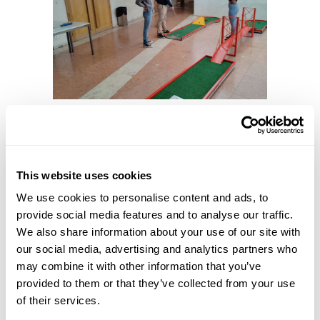
O evento é realizado anualmente, no ISCTE-
IUL, por alunos de marketing e tem como
objetivo principal colocar os estudantes
universitários em contacto com oradores das
This website uses cookies
maiores marcas nacionais e internacionais e
consciencializá-los acerca das mais recentes
We use cookies to personalise content and ads, to
tendências do mundo do Marketing.
provide social media features and to analyse our traffic.
A agenda das Marketing Journeys de 2022 pode
We also share information about your use of our site with
ser consultada
aqui
.
our social media, advertising and analytics partners who
may combine it with other information that you’ve
provided to them or that they’ve collected from your use
of their services.