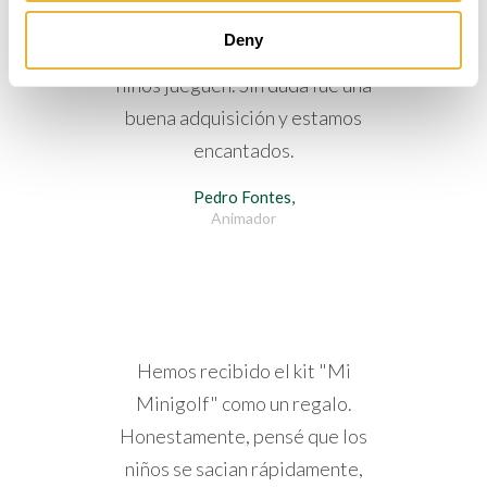
de lluvia y es genial. Ponemos
Deny
obstáculos y dejar que los
niños jueguen. Sin duda fue una
buena adquisición y estamos
encantados.
Pedro Fontes,
Animador
Hemos recibido el kit "Mi
Minigolf" como un regalo.
Honestamente, pensé que los
niños se sacian rápidamente,