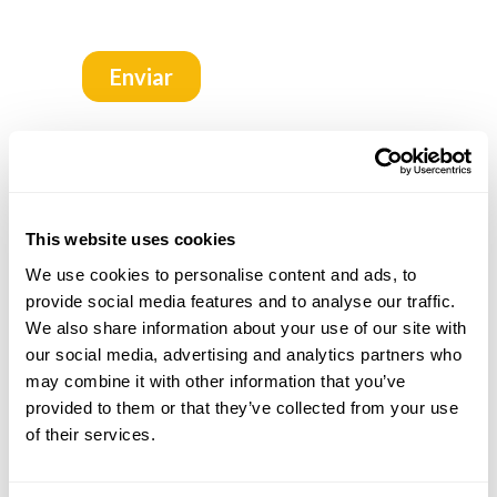
FAQ'S
This website uses cookies
¿Minigolf es sólo para niños?
We use cookies to personalise content and ads, to
De ninguna manera. El minigolf es una
provide social media features and to analyse our traffic.
actividad de ocio y un deporte para todas
We also share information about your use of our site with
las edades son los circuitos de minigolf de
our social media, advertising and analytics partners who
Lusogolfe desarrollado para obtener
may combine it with other information that you’ve
diferentes niveles y grados de dificultad
atractivo y motivador para todos los
provided to them or that they’ve collected from your use
profesionales.
of their services.
¿Cuál es el número mínimo de